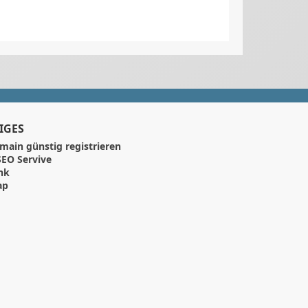
IGES
main günstig registrieren
EO Servive
nk
ap