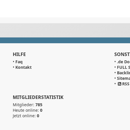
HILFE
SONST
•
Faq
•
.de Do
•
Kontakt
•
FULL S
•
Backli
•
Sitem
•
RSS
MITGLIEDERSTATISTIK
Mitglieder:
785
Heute online:
0
Jetzt online:
0