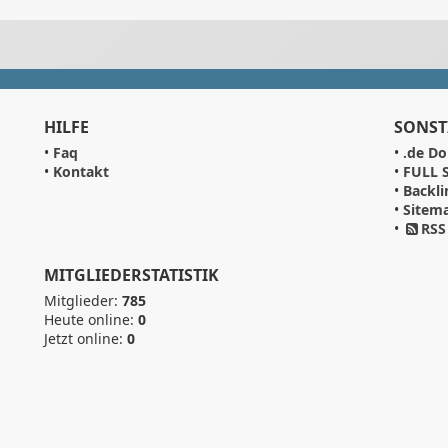
HILFE
SONST
•
Faq
•
.de Do
•
Kontakt
•
FULL S
•
Backli
•
Sitem
•
RSS
MITGLIEDERSTATISTIK
Mitglieder:
785
Heute online:
0
Jetzt online:
0