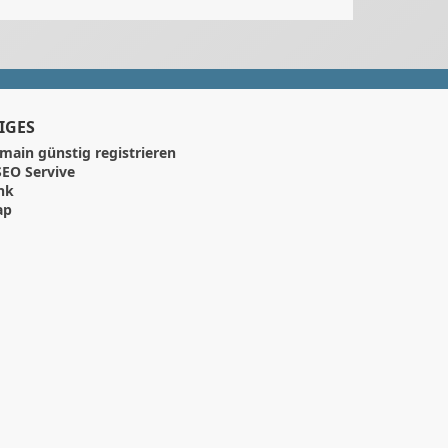
IGES
main günstig registrieren
EO Servive
nk
ap