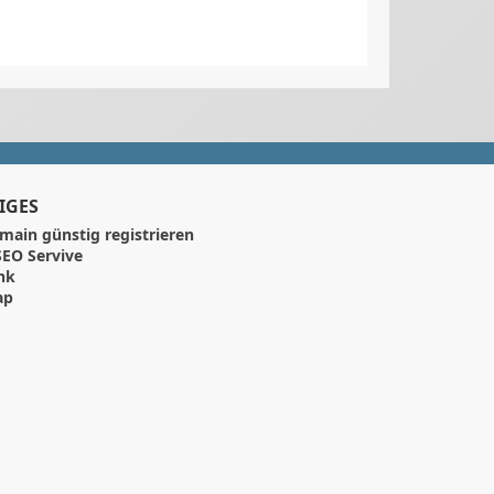
IGES
main günstig registrieren
EO Servive
nk
ap