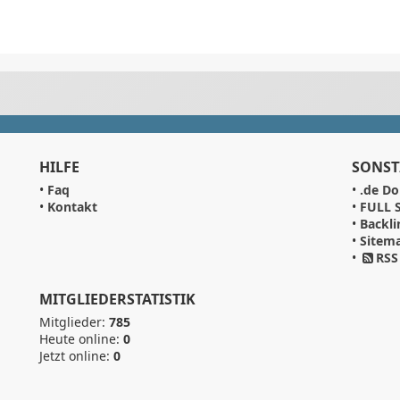
HILFE
SONST
•
Faq
•
.de Do
•
Kontakt
•
FULL S
•
Backli
•
Sitem
•
RSS
MITGLIEDERSTATISTIK
Mitglieder:
785
Heute online:
0
Jetzt online:
0